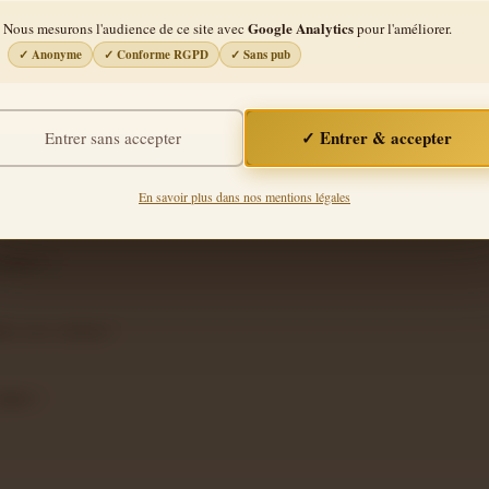
Google Analytics
Nous mesurons l'audience de ce site avec
pour l'améliorer.
✓ Anonyme
✓ Conforme RGPD
✓ Sans pub
CERN ?
✓ Entrer & accepter
Entrer sans accepter
nsport public ?
En savoir plus dans nos mentions légales
guidée ?
les avec enfants ?
 CERN ?