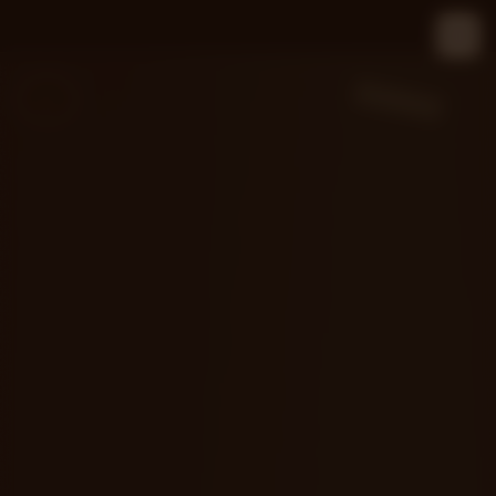
←
SCOTCH