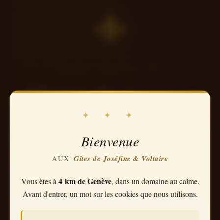
⚜
LES GÎTES DE JOSÉFINE & VOLTAIRE ·
ORNEX · PAYS DE GEX
Mécènes des
Lumières
✦ ✦ ✦
Un projet de rénovation. Une histoire de scotch. Et vous.
Bienvenue
Gîtes de Joséfine & Voltaire
AUX
Pendant des années,
nous avions compté sur Candide
pour les travaux du Gîte.
4 km de Genève
Vous êtes à
, dans un domaine au calme.
Candide était optimiste, enthousiaste, dévoué.
Avant d'entrer, un mot sur les cookies que nous utilisons.
Candide réparait les fuites d'eau
avec du scotch
.