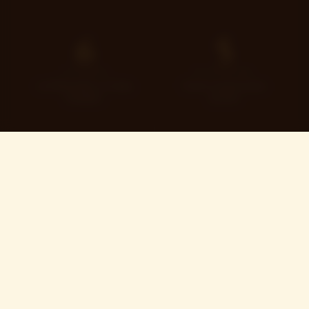
6
5
LOGEMENTS
KM FRONTIÈRE
Le Philosophe, Le Calas,
Franco-suisse la plus
Candide…
proche
25
40
MIN GENÈVE
ANS D'ANCRAGE
Bus Y à 400 m · ligne
Joséfine dans le Pays de
directe
Gex
0
3
% COMMISSION
MOIS MAX