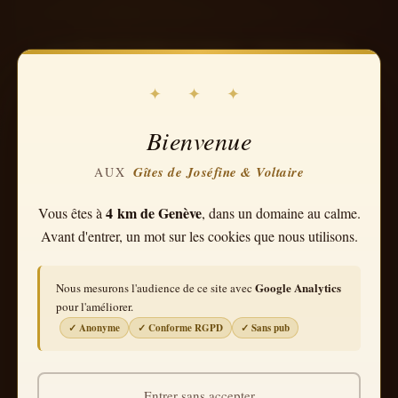
Les
Gîtes de Joséfine & Voltaire
—
Ornex (01210)
,
Ain, France — accueillent frontaliers, stagiaires
✦ ✦ ✦
CERN/ONU/OMS, pèlerins de la
Via Gebennensis
GR 65
, touristes et familles.
5 km de la frontière
Bienvenue
suisse
,
10 km du centre de Genève
,
3 km du château
de Ferney-Voltaire
. Bus Y à 400 m. Réservation
Gîtes de Joséfine & Voltaire
AUX
directe sans commission.
4 km de Genève
Vous êtes à
, dans un domaine au calme.
Avant d'entrer, un mot sur les cookies que nous utilisons.
14 QUESTIONS RÉPONDUES
RÉSERVATION
Google Analytics
Nous mesurons l'audience de ce site avec
pour l'améliorer.
TRANSPORTS
FRONTALIERS
PÈLERINS
✓ Anonyme
✓ Conforme RGPD
✓ Sans pub
CERN · ONU · OMS
ANIMAUX
Entrer sans accepter