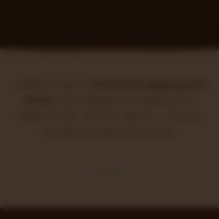
↓ LES RÉPONSES
Joséfine est dans le
Pays de Gex depuis plus de
40 ans
. Elle a répondu à ces questions des
milliers de fois. Voici les réponses — directes,
sans détour, comme elle les donne.
· · ⚜ · ·