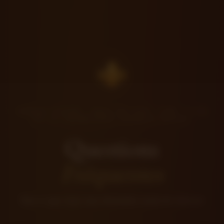
⚜
ORNEX (01210) · PAYS DE GEX · AIN · 5 KM
DE LA FRONTIÈRE FRANCO-SUISSE
Questions
Fréquentes
Tout ce que vous vous demandez avant de réserver