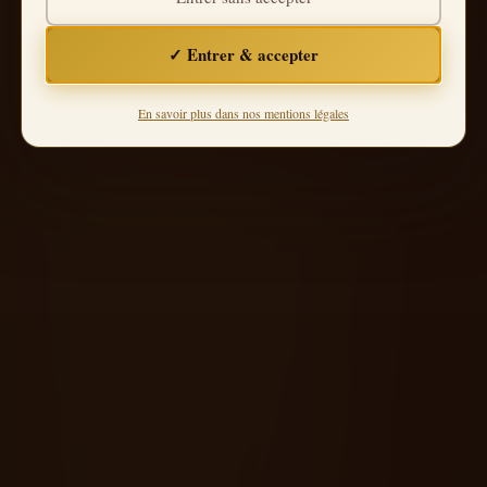
RÉSERVER MAINTENANT
✓ Entrer & accepter
INFOS PRATIQUES
En savoir plus dans nos mentions légales