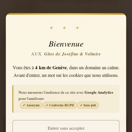
sur le palier ?
Combien coûte un lavage ?
✦ ✦ ✦
Bienvenue
Y a-t-il un sèche-linge intégré ?
Gîtes de Joséfine & Voltaire
AUX
Puis-je laver les vêtements pro / chemises ?
4 km de Genève
Vous êtes à
, dans un domaine au calme.
Avant d'entrer, un mot sur les cookies que nous utilisons.
Le studio a-t-il aussi un lave-vaisselle ?
Google Analytics
Nous mesurons l'audience de ce site avec
pour l'améliorer.
✓ Anonyme
✓ Conforme RGPD
✓ Sans pub
Entrer sans accepter
Réservez votre studio avec lave-